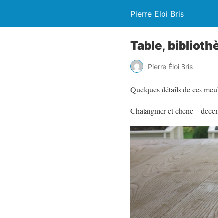
Pierre Eloi Bris
Table, biblioth
Pierre Éloi Bris
Quelques détails de ces meub
Châtaignier et chêne – déc