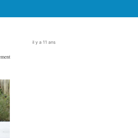
il y a 11 ans
nement